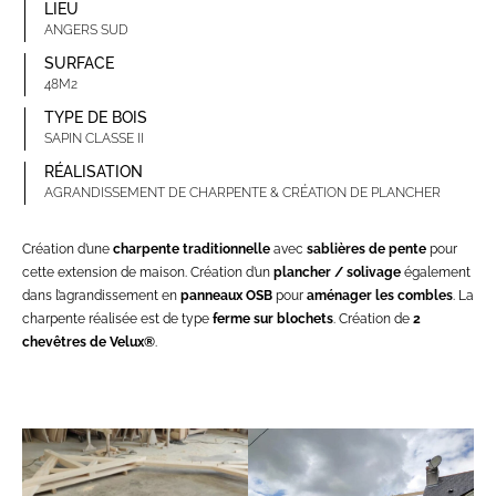
LIEU
ANGERS SUD
SURFACE
48M2
TYPE DE BOIS
SAPIN CLASSE II
RÉALISATION
AGRANDISSEMENT DE CHARPENTE & CRÉATION DE PLANCHER
Création d’une
charpente traditionnelle
avec
sablières de pente
pour
cette extension de maison. Création d’un
plancher / solivage
également
dans l’agrandissement en
panneaux OSB
pour
aménager les combles
. La
charpente réalisée est de type
ferme sur blochets
. Création de
2
chevêtres de Velux®
.