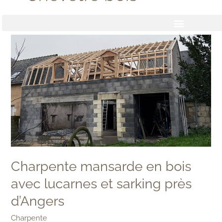
Aller
au
contenu
Charpente
mansarde
en
bois
avec
lucarnes
et
sarking
près
d’Angers
Charpente mansarde en bois
avec lucarnes et sarking près
d’Angers
Charpente