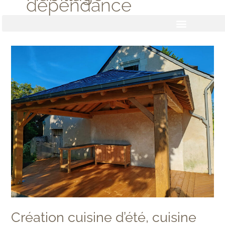
dépendance
Aller
au
contenu
Création
cuisine
d’été,
cuisine
extérieure
Création cuisine d’été, cuisine