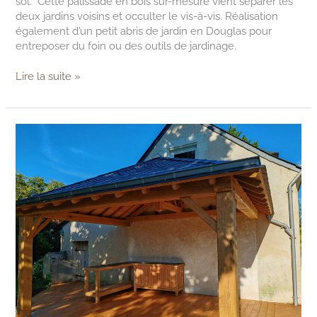
sol. Cette palissade en bois sur-mesure vient séparer les
deux jardins voisins et occulter le vis-à-vis. Réalisation
également d’un petit abris de jardin en Douglas pour
entreposer du foin ou des outils de jardinage.
Lire la suite »
Création
cuisine
d’été,
cuisine
extérieure