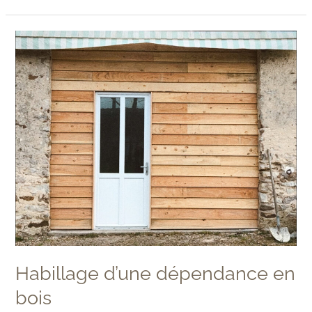
Habillage
d’une
dépendance
en
bois
Habillage d’une dépendance en
bois